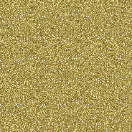
Haar lÃ¤nger un
Pfoten werden b
langen Haaren v
mit sehr dichte
fransenartigem 
erwachsenen Hu
die Fransen RÃ
Ohren vollstÃ¤
am KÃ¶rper soll
sein und nicht 
Charakter
Russkiy Toy (Russischer Toy-Terrier) - 
angstlose und keine bÃ¶se Hunde. Zu b
andere Toy-terriere sehen: bÃ¶se und