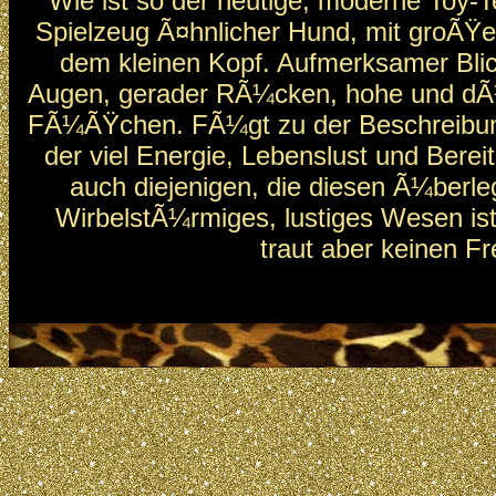
Wie ist so der heutige, moderne Toy-Ter
Spielzeug Ã¤hnlicher Hund, mit groÃŸ
dem kleinen Kopf. Aufmerksamer Bli
Augen, gerader RÃ¼cken, hohe und dÃ
FÃ¼ÃŸchen. FÃ¼gt zu der Beschreibung
der viel Energie, Lebenslust und Berei
auch diejenigen, die diesen Ã¼berleg
WirbelstÃ¼rmiges, lustiges Wesen is
traut aber keinen F
Ãœber die Rasse.
Die genaue Entdeckungszeit des Russk
Toy (Toy-Terrier) in Russland kann man
nennen. Schon vor der Revolution konn