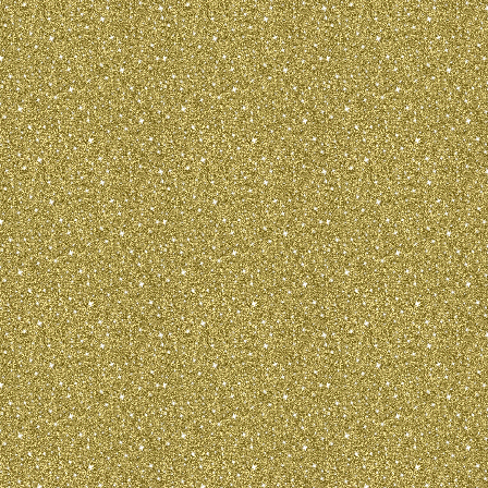
Bewegung. Die H
am KÃ¶rper anl
BESCHAFFENH
gibt zwei Arten 
Kurzhaarig und 
kurzhaarigen is
ganzen KÃ¶rper
ohne Unterwolle
Bei den langhaa
dagegen eng anl
lang, ohne die 
KÃ¶rpers zu verb
gewellt. Das H
der Vorderseite
und eng anlieg
der GliedmaÃŸe