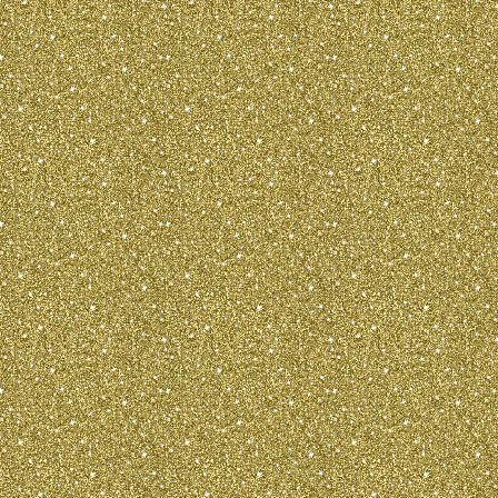
betrachtet, sin
parallel, etwas 
Vorderhand. All
deutlich ausgep
mit straffer und
Die Unterschen
von gleicher L
ist ausreichend
HintermittelfuÃ
Pfoten des klein
geschlossen, sc
die Klauen sind
passenden Farb
Terrier ist schnel
Schritt ist lang.
unterscheidet s