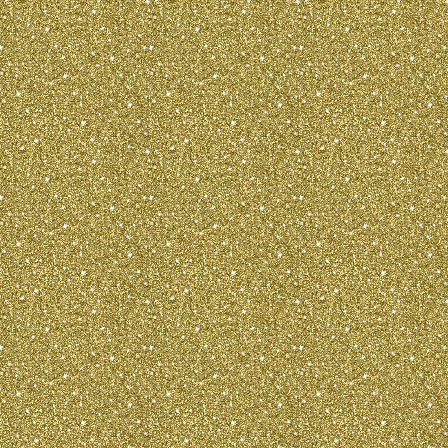
ist deutlich. Der Nasenschwamm ist klei
passenden Farbton. Der Fang ist kÃ¼rze
trocken und spitz. Die Lippen sind schwa
anliegend, dunkel oder im passenden Fa
sind klein, weiÃŸ, Scherengebiss. ErwÃ
SchneidezÃ¤hne im Ober- und im Unterk
Terriers sind flach. Die Augen sind zieml
und so platziert, dass sie geradeaus sc
faltenlos, dunkel oder im passenden Fa
dÃ¼nnen, hoch aufgesetzten und stehen
von guter LÃ¤nge, faltenlos, hoch aufra
Der Verlauf der oberen Linie ist flieÃŸe
Ansatz der Rute. Der Widerrist ist n ur
RÃ¼cken fest und gerade. Die Lendenpart
gewÃ¶lbt. Etwas rundlich und ein wenig a
Die Brust reicht weit nach unten, ist nich