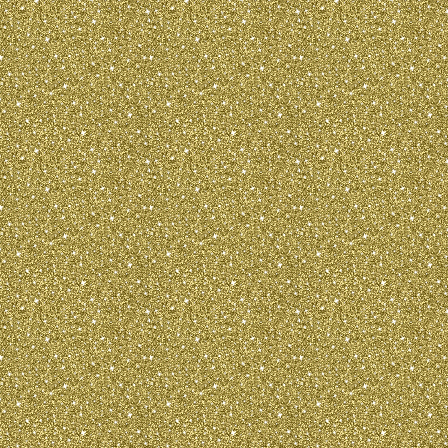
FÃ¤llen ist das Herrchen schuldig, n
FÃ¤llen sind auch oft die ZÃ¼chter s
Gewinn verwÃ¶hnte Hunde zÃ¼chte
Hunde, die mit dem wirklichen, gutherz
vergleichen sind. FÃ¼r was anderes
Kumpel, ist dieser kleine Hund geeignet
und fÃ¼r die Seele erschaffen worden. 
in seiner Ergebenheit kann dieser imm
so auch auf der Fahrt in einem Auto od
Hund ist anspruchsvoll und
Pflege
Die Pflege der wunderbaren Hun
Schwierigkeiten. Die muss man sch
praktisch kaum ihr Fell. Die Hauptnah
das Trockenfutter. Wir empfehlen Ro