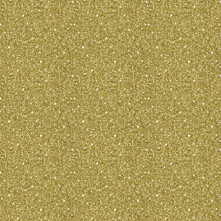
sich bis zum Ellenbogen. Die Leiste ist
eine flieÃŸende und schÃ¶n gebogene Lin
kupiert (bis auf 2-3 Wirbel) frÃ¶hlich ho
auch eine nicht kupierte Rute, vorzugsw
Sichelrute, die nicht niedriger als auf
wird. Von der Perspektive der VORDERH
GliedmaÃŸen gerade und parallel. Die Sc
Schulter sind von mÃ¤ÃŸiger LÃ¤nge und
(Das Schulterblatt soll mit dem Oberar
Grad bilden). Der Ellebogen ist rÃ¼ckwÃ
Unterarm lang und gerade. Das FuÃŸgel
VordermittelfuÃŸ im Gegensatz zum Unt
Pfoten des kleinen Toy Terrier sind klein
schwarz oder im passenden Farbton.
Von der Persp