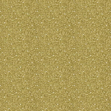
man in den gehobenen und reichen
HÃ¤usern diesen originellen Hund treffe
Es kÃ¶nnte sein, dass sie aus England 
Deutschland nach Russland herkamen. 
der Zeit des Zweiten Weltkrieges
verschwand diese Rasse fast aus allen
LÃ¤ndern und erst im Jahre 1962 wurde
hergestellt und offiziell vom englischen
Kennel-Club anerkannt.
Beschreibung der Rasse
Kleiner, eleganter Hund, beweglich, hoch
Knochenbau mit straffer Muskulatur. Di
quadratisch. Die Hohe der Hunden betr
drei kg. Der Kopf ist nicht groÃŸ. Der O
breit im Profil rundlich. Der Ãœbergang