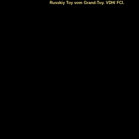
Russkiy Toy vom Grand-Toy. VDH/ FCI.