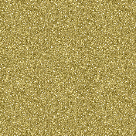
и плотно прил
с задней стор
очесы. На все
шелковистая ш
скрывающая ко
и длинной шер
взрослых собак
бахрома должн
внешние кромк
Шерсть на тул
выглядеть взъ
короткой (мене
ОКРАС:
черно â€“ подп
подпалый, голу
рыжий любого 