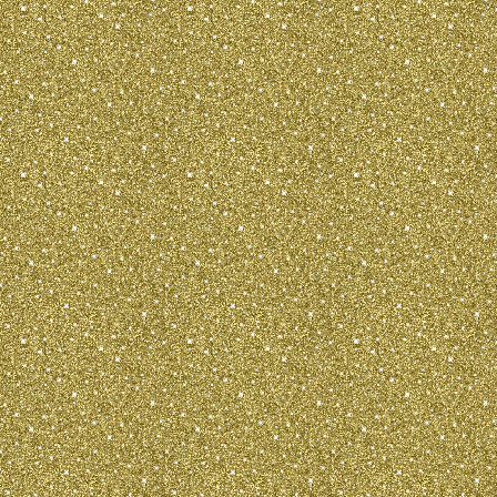
коричневым на
любых окрасах
насыщенные т
РОСТ И ВЕС
В
28 см.
ВЕС: до 3 кг.
НЕДОСТАТКИ:
Любое отклонение от вышеуказанн
характеристик должно рассматрива
или порок в зависимости от степе
Прямой прикус или альвеолярный 
Полустоячие уши. Если это вызва
разновидности утяжеленем их шер