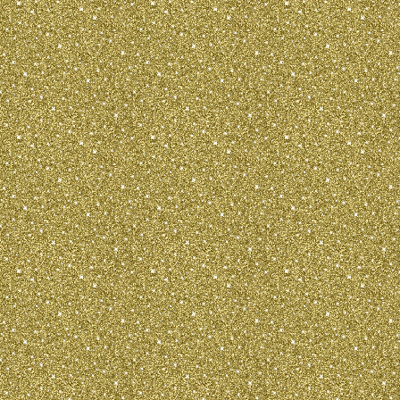
Свободные, прямолинейные, быстрые
различается в статике и движении.
КОЖА:
Тонкая, сухая, плотно прилег
ШЕРСТНЫЙ 
Существует дв
гладкошерстна
Гладкошерстна
плотно прилег
подшерстка и 
Длинношерстна
умеренно длинн
или слегка во
шерстью, не с
контуры тела. 
передней стор