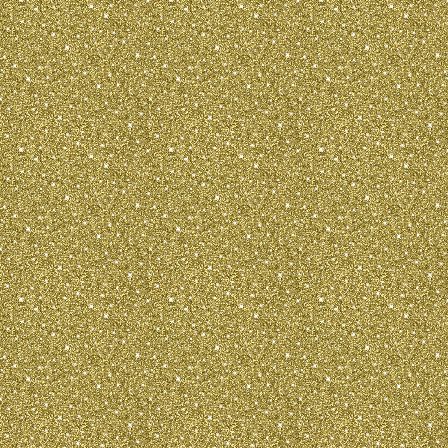
Длинная, сухая, высокого постава, сл
КОРПУС:
Линия верха: плавно ниспадает от хо
Холка: слегка выражена. Спина: креп
короткая, слегка выпуклая. Круп: нес
немного наклонный. Грудь: достаточн
широкая, овальной формы. Линия низ
паха подобраны, образуют плавную и
линию от груди к паху.
ХВОСТ:
Коротко купированный (оставляют 2-3
держит его приподнятым. Также допу
некупированный хвост.
КОНЕЧНОСТИ ПЕРЕДНИЕ КОНЕЧНО
Стройные и сухие, при осмотре спере