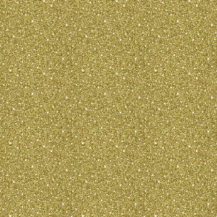
стандартам, принятым в других стран
утвердили свои стандарты. Стандарт,
терьера, оказался резко отличным от
той - терьера по многим принципиаль
момента развитие породы в России п
12 октября 1958 года в г. Москве от 
терьеров, один из которых имел слег
родился кобель с эффектными очеса
конечностях. Было принято решение з
потомстве, и его повязали с сукой, т
удлиненную шерсть. Так был получе
вариант той - терьера, который назв
длинношерстный той â€“ терьер. Бол
сыграла московский кинолог Жарова 