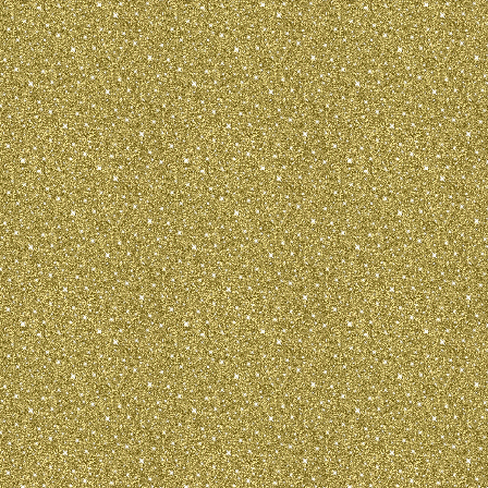
В ходе многолетнего изолированного 
специфическом направлении была вы
русский той - терьер в его двух вар
короткошерстный.
ЛИЦЕВАЯ ЧАСТЬ
Мочка носа: небольшая, черная или в
Морда: сухая, заостренная, по длине
черепной части. Губы: тонкие, сухие
Челюсти зубы: небольшие, белые, пр
Скулы: плоские. Глаза: довольно кру
выпуклые, широко и прямо посаженн
или в тон окраса, плотно прилегающи
высоко посаженные, стоячие.
ШЕЯ: