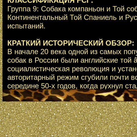
КЛАССИФИКАЦИЯ FCI :
Группа 9: Собака компаньон и Той соб
Континентальный Той Спаниель и Рус
испытаний.
КРАТКИЙ ИСТОРИЧЕСКИЙ ОБЗОР:
В начале 20 века одной из самых по
собак в России были английские той 
социалистическая революция и уста
авторитарный режим сгубили почти вс
середине 50-х годов, когда рухнул ст
появилась возможность для восстано
все собранные поначалу собаки были
многие из них были нечистопородными
сложившейся в те времена политичес
российские кинологи не считали себ