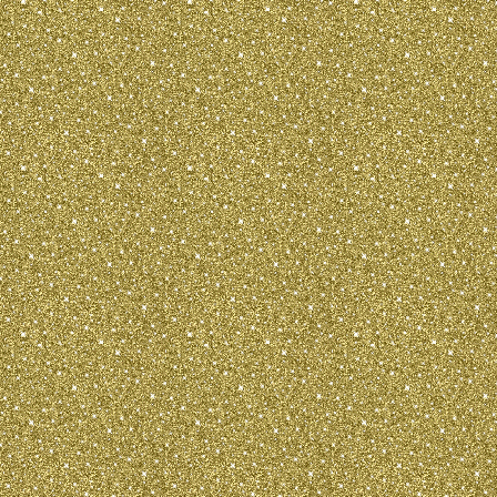
параллельные. Лопатки: умеренной д
слишком наклонно. Плечи: по длине 
лопаткам. Угол плечелопаточного сус
градусов. Локти: направлены строго 
длинные, прямые. Запястья: сухие. П
Лапы: небольшие, овальные, сводист
вперед.
ЗАДНИЕ КОНЕЧНОСТИ:
При осмотре сзади â€“ прямые и пар
чуть шире передних. Все углы сочлен
выражены. Бедра: с сухой и развитой
длине равны бедрам. Скакательные с
углами.
Плюсны: поставлены вертикально к з
чуть уже передних. ДВИЖЕНИЯ: